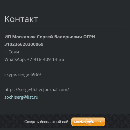
Koнтакт
ИП Москалюк Сергей Валерьевич ОГРН
310236620300069
г. Сочи
WhatsApp: +7-918-409-14-36
skype: serge-6969
https://serge45.livejournal.com/
sochiser
g@list.r
u
Создать бесплатный сайт